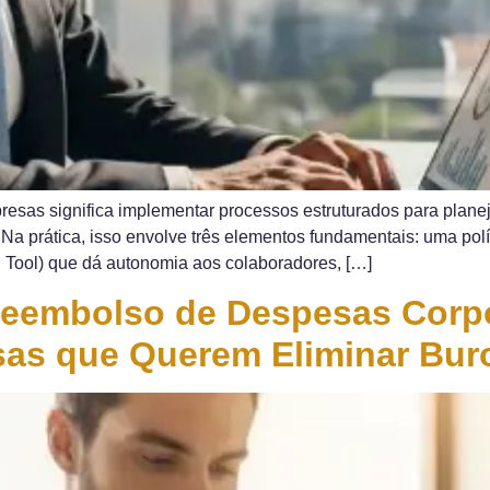
sas significa implementar processos estruturados para planeja
Na prática, isso envolve três elementos fundamentais: uma polít
g Tool) que dá autonomia aos colaboradores, […]
eembolso de Despesas Corpo
as que Querem Eliminar Buro