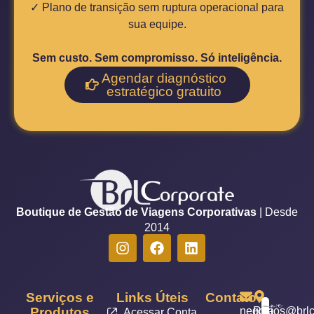
✓ Plano de transição sem ruptura operacional para
sua equipe.
Sem custo. Sem compromisso. Só inteligência.
Agendar diagnóstico
estratégico gratuito
Boutique de Gestão de Viagens Corporativas
| Desde
2014
Serviços e
Links Úteis
Contato
Produtos
negocios@brlc
Rua
Acessar Conta