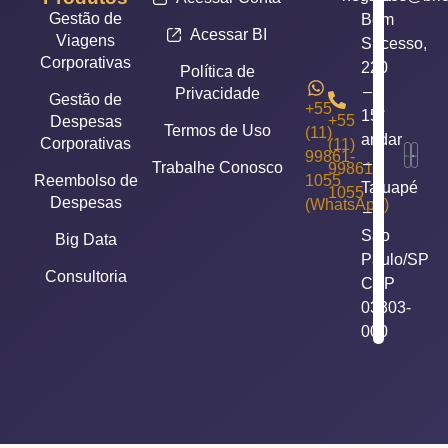
Gestão de
Bom
Acessar BI
Viagens
Sucesso,
Corporativas
220
Política de
–
Privacidade
Gestão de
+55
15°
+55
Despesas
Termos de Uso
(11)
andar
Corporativas
(11)
99861-
–
Trabalhe Conosco
99861-
Reembolso de
1055
Tatuapé
1055
Despesas
(WhatsApp)
–
São
Big Data
Paulo/SP
Consultoria
CEP
03303-
000