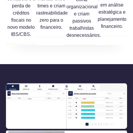
em análise
perda de
times e criam
organizacional
estratégica e
créditos
rastreabilidade
e criam
planejamento
fiscais no
zero para o
passivos
financeiro.
novo modelo
financeiro.
trabalhistas
IBS/CBS.
desnecessários.