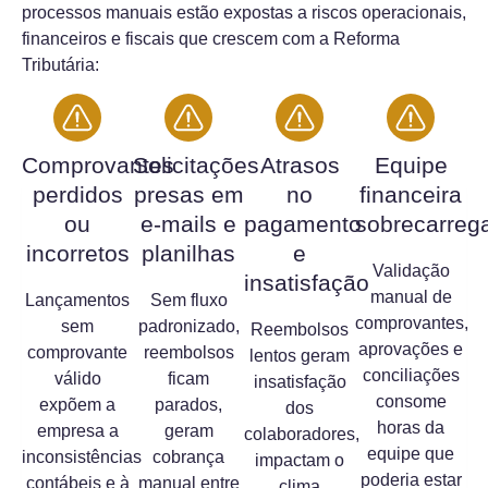
processos manuais estão expostas a riscos operacionais,
financeiros e fiscais que crescem com a Reforma
Tributária:
Comprovantes
Solicitações
Atrasos
Equipe
perdidos
presas em
no
financeira
ou
e-mails e
pagamento
sobrecarreg
incorretos
planilhas
e
Validação
insatisfação
manual de
Lançamentos
Sem fluxo
comprovantes,
sem
padronizado,
Reembolsos
aprovações e
comprovante
reembolsos
lentos geram
conciliações
válido
ficam
insatisfação
consome
expõem a
parados,
dos
horas da
empresa a
geram
colaboradores,
equipe que
inconsistências
cobrança
impactam o
poderia estar
contábeis e à
manual entre
clima