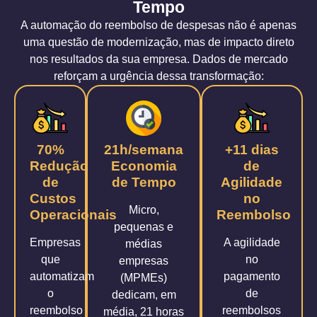
Tempo
A automação do reembolso de despesas não é apenas
uma questão de modernização, mas de impacto direto
nos resultados da sua empresa. Dados de mercado
reforçam a urgência dessa transformação:
70%
21h/semana
+11 dias
Redução
Economia
de
de
de Tempo
Agilidade
Custos
no
Micro,
Operacionais
Reembolso
pequenas e
Empresas
A agilidade
médias
que
no
empresas
automatizam
pagamento
(MPMEs)
o
de
dedicam, em
reembolso
reembolsos
média, 21 horas