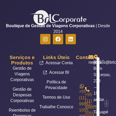
Boutique de Gestão de Viagens Corporativas
| Desde
2014
Serviços e
Links Úteis
Contato
Produtos
negocios@brlc
Rua
Acessar Conta
Gestão de
Bom
Acessar BI
Viagens
Sucesso,
Corporativas
220
Política de
–
Privacidade
Gestão de
+55
15°
+55
Despesas
Termos de Uso
(11)
andar
Corporativas
(11)
99861-
–
Trabalhe Conosco
99861-
Reembolso de
1055
Tatuapé
1055
Despesas