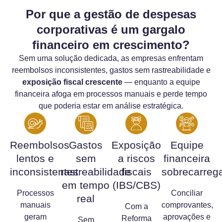
Por que a gestão de despesas
corporativas é um gargalo
financeiro em crescimento?
Sem uma solução dedicada, as empresas enfrentam
reembolsos inconsistentes, gastos sem rastreabilidade e
exposição fiscal crescente
— enquanto a equipe
financeira afoga em processos manuais e perde tempo
que poderia estar em análise estratégica.
Reembolsos
Gastos
Exposição
Equipe
lentos e
sem
a riscos
financeira
inconsistentes
rastreabilidade
fiscais
sobrecarreg
em tempo
(IBS/CBS)
Processos
Conciliar
real
manuais
comprovantes,
Com a
geram
aprovações e
Reforma
Sem