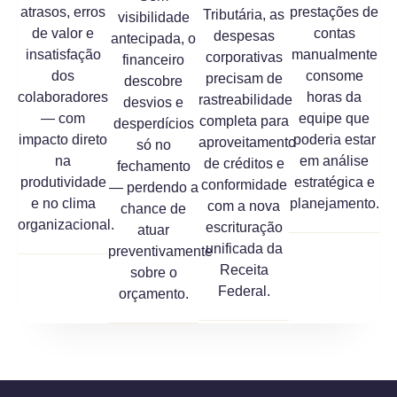
atrasos, erros
prestações de
Tributária, as
visibilidade
de valor e
contas
despesas
antecipada, o
insatisfação
manualmente
corporativas
financeiro
dos
consome
precisam de
descobre
colaboradores
horas da
rastreabilidade
desvios e
— com
equipe que
completa para
desperdícios
impacto direto
poderia estar
aproveitamento
só no
na
em análise
de créditos e
fechamento
produtividade
estratégica e
conformidade
— perdendo a
e no clima
planejamento.
com a nova
chance de
organizacional.
escrituração
atuar
unificada da
preventivamente
Receita
sobre o
Federal.
orçamento.