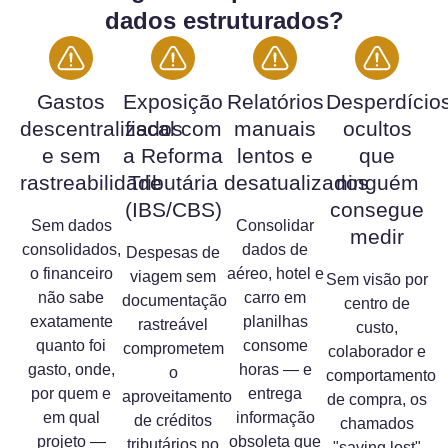
dados estruturados?
Gastos
Exposição
Relatórios
Desperdício
descentralizados
fiscal com
manuais
ocultos
e sem
a Reforma
lentos e
que
rastreabilidade
Tributária
desatualizados
ninguém
(IBS/CBS)
consegue
Sem dados
Consolidar
medir
consolidados,
dados de
Despesas de
o financeiro
aéreo, hotel e
viagem sem
Sem visão por
não sabe
carro em
documentação
centro de
exatamente
planilhas
rastreável
custo,
quanto foi
consome
comprometem
colaborador e
gasto, onde,
horas — e
o
comportamento
por quem e
entrega
aproveitamento
de compra, os
em qual
informação
de créditos
chamados
projeto —
obsoleta que
tributários no
"saving lost"