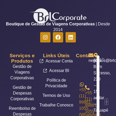
Boutique de Gestão de Viagens Corporativas
| Desde
2014
Serviços e
Links Úteis
Contato
Produtos
negocios@brlc
Rua
Acessar Conta
Gestão de
Bom
Acessar BI
Viagens
Sucesso,
Corporativas
220
Política de
–
Privacidade
Gestão de
+55
15°
+55
Despesas
Termos de Uso
(11)
andar
Corporativas
(11)
99861-
–
Trabalhe Conosco
99861-
Reembolso de
1055
Tatuapé
1055
Despesas
(WhatsApp)