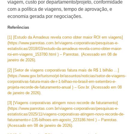
viagem, custo por departamento/projeto, conformidade
com a política de viagens, tempo de aprovação, e
economia gerada por negociações.
Referências
[1] [Estudo da Amadeus revela como obter maior ROI em viagens]
(https://www.panrotas.com.br/viagens-corporativas/pesquisas-e-
estatisticas/2018/03/estudo-da-amadeus-revela-como-obter-maior-
roi-em-viagens_153780.html ) – Panrotas. (Acessado em 08 de
janeiro de 2026).
[2] [Setor de viagens corporativas fatura mais de R$ 1 bilhão …]
(https://www.gov.br/turismo/pt-br/assuntos/noticias/setor-de-viagens-
corporativas-fatura-mais-de-r-1-bilhao-no-brasil-em-setembro-e-
projeta-recorde-de-faturamento-anual ) – Gov.br. (Acessado em 08
de janeiro de 2026).
[3] [Viagens corporativas atingem novo recorde de faturamento]
(https://www.panrotas.com.br/viagens-corporativas/pesquisas-e-
estatisticas/2025/11/viagens-corporativas-atingem-novo-recorde-de-
faturamento-r-135-bilhoes-em-agosto_223186.html ) – Panrotas.
(Acessado em 08 de janeiro de 2026).