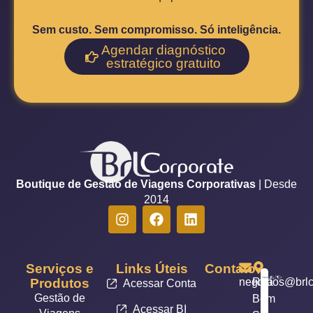
Sem custo. Sem compromisso. Só inteligência.
Agendar diagnóstico
estratégico gratuito
Boutique de Gestão de Viagens Corporativas
| Desde
2014
Serviços e
Links Úteis
Contato
Produtos
negocios@brlc
Rua
Acessar Conta
Gestão de
Bom
Acessar BI