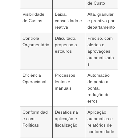
de Custo
Visibilidade
Baixa,
Alta, granular
de Custos
consolidada e
e proativa por
reativa
departamento
Controle
Dificultado,
Preciso, com
Orçamentário
propenso a
alertas e
estouros
aprovações
automatizada
s
Eficiência
Processos
Automação
Operacional
lentos e
de ponta a
manuais
ponta,
redução de
erros
Conformidad
Desafios na
Aplicação
e com
aplicação e
automática e
Políticas
fiscalização
relatórios de
conformidade