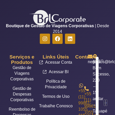
Boutique de Gestão de Viagens Corporativas
| Desde
2014
Serviços e
Links Úteis
Contato
Produtos
negocios@brlc
Rua
Acessar Conta
Gestão de
Bom
Acessar BI
Viagens
Sucesso,
Corporativas
220
Política de
–
Privacidade
Gestão de
+55
15°
+55
Despesas
Termos de Uso
(11)
andar
Corporativas
(11)
99861-
–
Trabalhe Conosco
99861-
Reembolso de
1055
Tatuapé
1055
Despesas