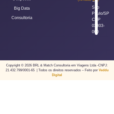
–
São
Big Data
Paulo/SP
Consultoria
CEP
03303-
000
Copyright © 2026 BRL & Match Consultoria em Viagens Ltda -CNPJ:
21.432.799/0001-65 | Todos os direitos reservados – Feito por
Veddu
Digital