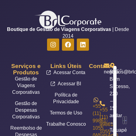
Boutique de Gestão de Viagens Corporativas
| Desde
2014
Serviços e
Links Úteis
Contato
Produtos
negocios@brlc
Rua
Acessar Conta
Gestão de
Bom
Acessar BI
Viagens
Sucesso,
Corporativas
220
Política de
–
Privacidade
Gestão de
+55
15°
+55
Despesas
Termos de Uso
(11)
andar
Corporativas
(11)
99861-
–
Trabalhe Conosco
99861-
Reembolso de
1055
Tatuapé
1055
Despesas
(WhatsApp)